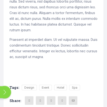
nulla. Sed viverra, nisl dapibus lobortis porttitor, risus
risus dictum risus, sed rhoncus orci urna dignissim leo.
Cras id nunc nulla. Aliquam a tortor fermentum, finibus
elit ac, dictum purus. Nulla mollis ex interdum commodo
luctus. In hac habitasse platea dictumst. Quisque vel
rutrum ipsum.
Praesent at imperdiet diam. Ut vel vulputate massa. Duis
condimentum tincidunt tristique. Donec sollicitudin
efficitur venenatis. Integer ex lectus, lobortis nec cursus
ac, suscipit ut magna.
Tags:
Search
Design
Event
Hotel
Spa
for:
Share: