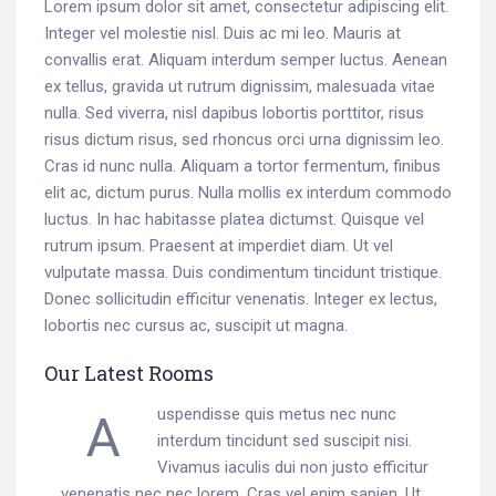
Lorem ipsum dolor sit amet, consectetur adipiscing elit.
Integer vel molestie nisl. Duis ac mi leo. Mauris at
convallis erat. Aliquam interdum semper luctus. Aenean
ex tellus, gravida ut rutrum dignissim, malesuada vitae
nulla. Sed viverra, nisl dapibus lobortis porttitor, risus
risus dictum risus, sed rhoncus orci urna dignissim leo.
Cras id nunc nulla. Aliquam a tortor fermentum, finibus
elit ac, dictum purus. Nulla mollis ex interdum commodo
luctus. In hac habitasse platea dictumst. Quisque vel
rutrum ipsum. Praesent at imperdiet diam. Ut vel
vulputate massa. Duis condimentum tincidunt tristique.
Donec sollicitudin efficitur venenatis. Integer ex lectus,
lobortis nec cursus ac, suscipit ut magna.
Our Latest Rooms
Auspendisse quis metus nec nunc
interdum tincidunt sed suscipit nisi.
Vivamus iaculis dui non justo efficitur
venenatis nec nec lorem. Cras vel enim sapien. Ut