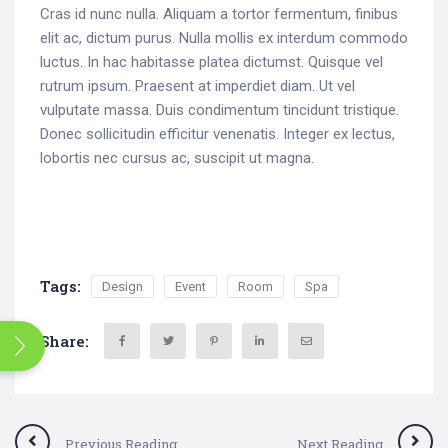
Cras id nunc nulla. Aliquam a tortor fermentum, finibus
elit ac, dictum purus. Nulla mollis ex interdum commodo
luctus. In hac habitasse platea dictumst. Quisque vel
rutrum ipsum. Praesent at imperdiet diam. Ut vel
vulputate massa. Duis condimentum tincidunt tristique.
Donec sollicitudin efficitur venenatis. Integer ex lectus,
lobortis nec cursus ac, suscipit ut magna.
Tags:
Design
Event
Room
Spa
Search
Share:
for:
Previous Reading
Next Reading